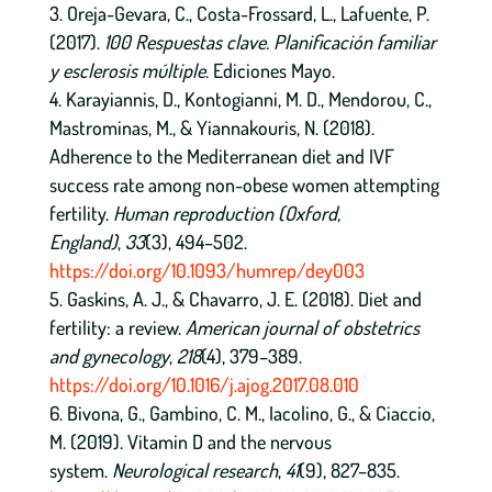
Oreja-Gevara, C., Costa-Frossard, L., Lafuente, P.
(2017).
100 Respuestas clave. Planificación familiar
y esclerosis múltiple
. Ediciones Mayo.
Karayiannis, D., Kontogianni, M. D., Mendorou, C.,
Mastrominas, M., & Yiannakouris, N. (2018).
Adherence to the Mediterranean diet and IVF
success rate among non-obese women attempting
fertility.
Human reproduction (Oxford,
England)
,
33
(3), 494–502.
https://doi.org/10.1093/humrep/dey003
Gaskins, A. J., & Chavarro, J. E. (2018). Diet and
fertility: a review.
American journal of obstetrics
and gynecology
,
218
(4), 379–389.
https://doi.org/10.1016/j.ajog.2017.08.010
Bivona, G., Gambino, C. M., Iacolino, G., & Ciaccio,
M. (2019). Vitamin D and the nervous
system.
Neurological research
,
41
(9), 827–835.