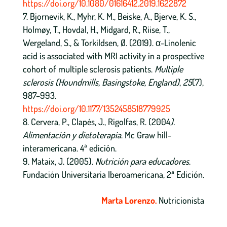
https://doi.org/10.1080/01616412.2019.1622872
Bjornevik, K., Myhr, K. M., Beiske, A., Bjerve, K. S.,
Holmøy, T., Hovdal, H., Midgard, R., Riise, T.,
Wergeland, S., & Torkildsen, Ø. (2019). α-Linolenic
acid is associated with MRI activity in a prospective
cohort of multiple sclerosis patients.
Multiple
sclerosis (Houndmills, Basingstoke, England)
,
25
(7),
987–993.
https://doi.org/10.1177/1352458518779925
Cervera, P., Clapés, J., Rigolfas, R. (2004
).
Alimentación y dietoterapia
. Mc Graw hill-
interamericana. 4ª edición.
Mataix, J. (2005).
Nutrición para educadores
.
Fundación Universitaria Iberoamericana, 2ª Edición.
Marta Lorenzo.
Nutricionista