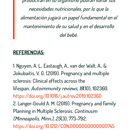
necesidades nutricionales, por lo que la
alimentación jugará un papel fundamental en el
mantenimiento de su salud y en el desarrollo
del bebé.
REFERENCIAS:
Nguyen, A. L., Eastaugh, A., van der Walt, A., &
Jokubaitis, V. G. (2019). Pregnancy and multiple
sclerosis: Clinical effects across the
lifespan.
Autoimmunity reviews
,
18
(10), 102360.
https://doi.org/10.1016/j.autrev.2019.102360
Langer-Gould A. M. (2019). Pregnancy and Family
Planning in Multiple Sclerosis.
Continuum
(Minneapolis, Minn.)
,
25
(3), 773–792.
https://doi.org/10.1212/CON.0000000000000745