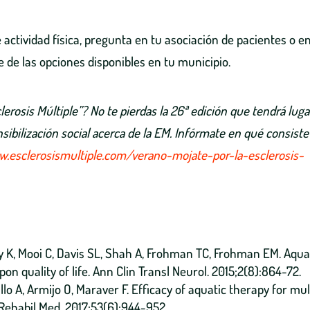
e actividad física, pregunta en tu asociación de pacientes o e
de las opciones disponibles en tu municipio.
erosis Múltiple”? No te pierdas la 26ª edición que tendrá luga
sibilización social acerca de la EM. Infórmate en qué consiste
w.esclerosismultiple.com/verano-mojate-por-la-esclerosis-
 K, Mooi C, Davis SL, Shah A, Frohman TC, Frohman EM. Aqua
n quality of life. Ann Clin Transl Neurol. 2015;2(8):864-72.
dillo A, Armijo O, Maraver F. Efficacy of aquatic therapy for mul
 Rehabil Med. 2017;53(6):944-952.