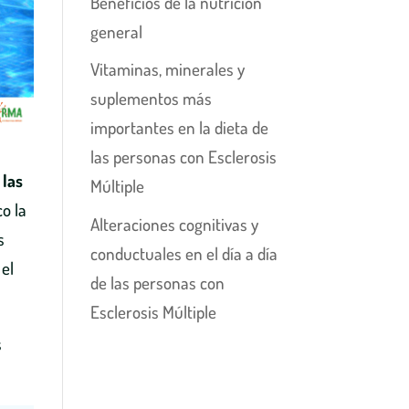
Beneficios de la nutrición
general
Vitaminas, minerales y
suplementos más
importantes en la dieta de
las personas con Esclerosis
e
las
Múltiple
co la
Alteraciones cognitivas y
s
conductuales en el día a día
 el
de las personas con
Esclerosis Múltiple
s