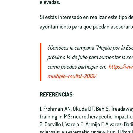
elevadas.
Si estás interesado en realizar este tipo d
ayuntamiento para que puedan asesorarte 
¿Conoces la campaña “Mójate por la Escl
próximo 14 de julio para aumentar la sen
cómo puedes participar en:
https://ww
multiple-mullat-2019/
REFERENCIAS:
Frohman AN, Okuda DT, Beh S, Treadaway
training in MS: neurotherapeutic impact upo
Corvillo I, Varela E, Armijo F, Alvarez-Ba
sclerosis: a systematic review. Eur J Phys