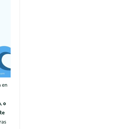
a en
, o
nte
ras