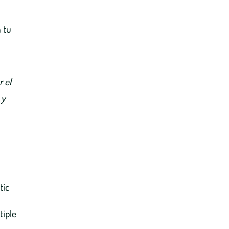
n tu
r el
 y
tic
tiple