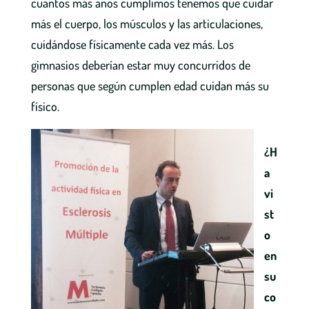
cuantos más años cumplimos tenemos que cuidar
más el cuerpo, los músculos y las articulaciones,
cuidándose físicamente cada vez más. Los
gimnasios deberían estar muy concurridos de
personas que según cumplen edad cuidan más su
físico.
¿H
a
vi
st
o
en
su
co